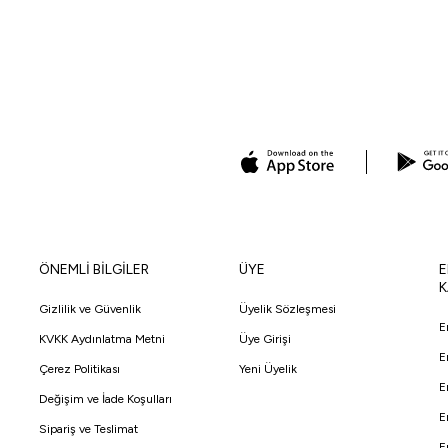
ÖNEMLİ BİLGİLER
ÜYE
E
K
Gizlilik ve Güvenlik
Üyelik Sözleşmesi
E
KVKK Aydınlatma Metni
Üye Girişi
E
Çerez Politikası
Yeni Üyelik
E
Değişim ve İade Koşulları
E
Sipariş ve Teslimat
E