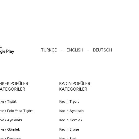
TÜRKÇE
ENGLISH
DEUTSCH
RKEK POPÜLER
KADIN POPÜLER
ATEGORİLER
KATEGORİLER
rkek Tişört
Kadın Tişört
rkek Polo Yaka Tişört
Kadın Ayakkabı
rkek Ayakkabı
Kadın Gömlek
rkek Gömlek
Kadın Elbise
rkek Pantolon
Kadın Etek