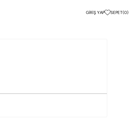
GIRIŞ YAP
SEPET
(
0
)