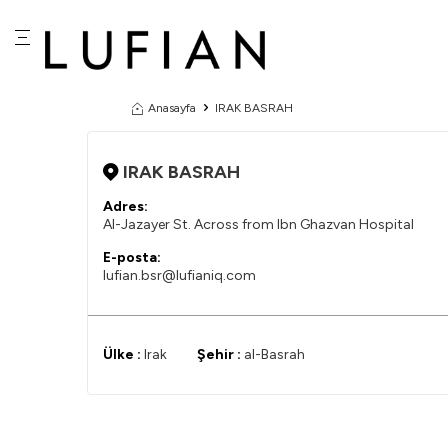
Anasayfa
IRAK BASRAH
IRAK BASRAH
Adres:
Al-Jazayer St. Across from Ibn Ghazvan Hospital
E-posta:
lufian.bsr@lufianiq.com
Ülke :
Irak
Şehir :
al-Basrah