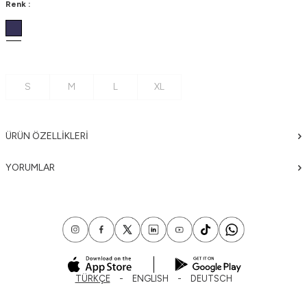
Renk :
S
M
L
XL
ÜRÜN ÖZELLIKLERI
YORUMLAR
TÜRKÇE
ENGLISH
DEUTSCH