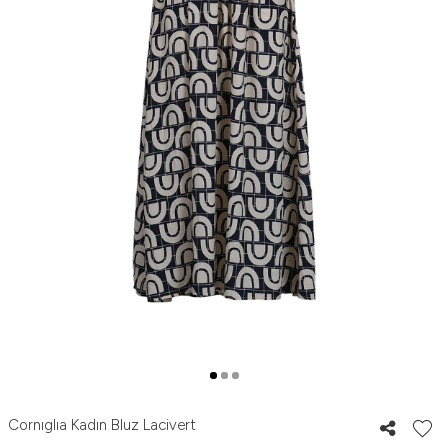
Cornıglıa Kadın Bluz Lacivert