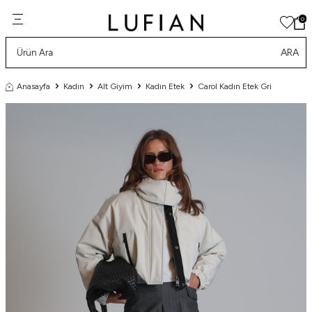
0
ARA
Anasayfa
Kadın
Alt Giyim
Kadın Etek
Carol Kadın Etek Gri