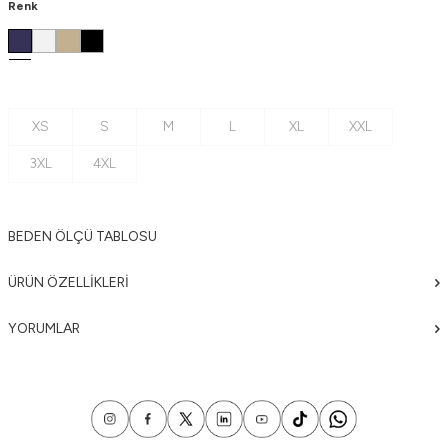
Renk
XS
S
M
L
XL
XXL
3XL
4XL
BEDEN ÖLÇÜ TABLOSU
ÜRÜN ÖZELLIKLERI
YORUMLAR