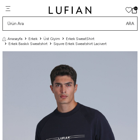
0
ARA
Anasayfa
Erkek
Üst Giyim
Erkek SweatShirt
Erkek Baskılı Sweatshirt
Squıre Erkek Sweatshirt Lacivert