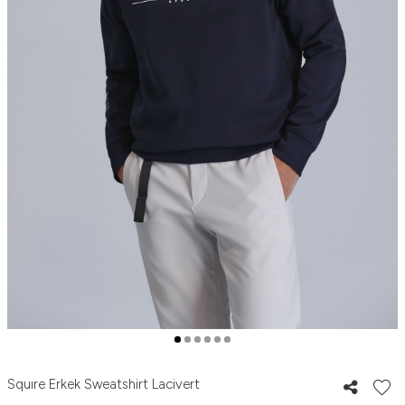
Squıre Erkek Sweatshirt Lacivert