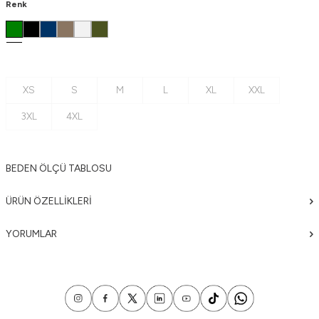
Renk
XS
S
M
L
XL
XXL
3XL
4XL
BEDEN ÖLÇÜ TABLOSU
ÜRÜN ÖZELLIKLERI
YORUMLAR