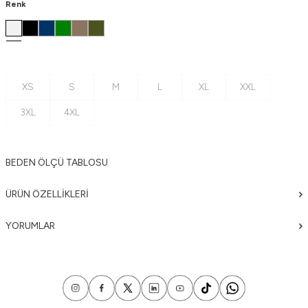
Renk
XS
S
M
L
XL
XXL
3XL
4XL
BEDEN ÖLÇÜ TABLOSU
ÜRÜN ÖZELLIKLERI
YORUMLAR