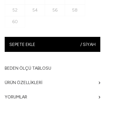
52
54
56
58
60
SEPETE EKLE
/
SIYAH
BEDEN ÖLÇÜ TABLOSU
ÜRÜN ÖZELLIKLERI
YORUMLAR