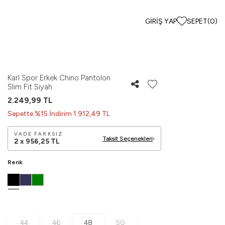
GIRIŞ YAP
SEPET
(
0
)
Karl Spor Erkek Chino Pantolon
Slim Fit Siyah
2.249,99
TL
Sepette %15 İndirim 1.912,49 TL
VADE FARKSIZ
Taksit Seçenekleri
2 x
956,25
TL
Renk
44
46
48
50