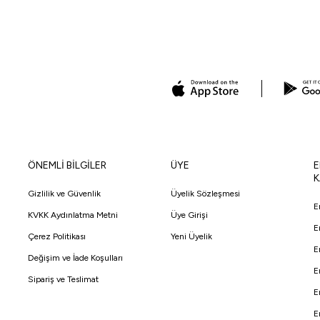
ÖNEMLİ BİLGİLER
ÜYE
E
K
Gizlilik ve Güvenlik
Üyelik Sözleşmesi
E
KVKK Aydınlatma Metni
Üye Girişi
E
Çerez Politikası
Yeni Üyelik
E
Değişim ve İade Koşulları
E
Sipariş ve Teslimat
E
E