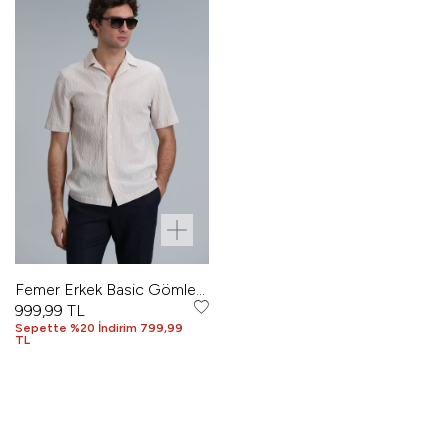
Femer Erkek Basic Gömlek
Regular Fit Bej
999,99
TL
Sepette %20 İndirim 799,99
TL