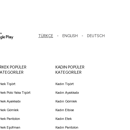
TÜRKÇE
ENGLISH
DEUTSCH
RKEK POPÜLER
KADIN POPÜLER
ATEGORİLER
KATEGORİLER
rkek Tişört
Kadın Tişört
rkek Polo Yaka Tişört
Kadın Ayakkabı
rkek Ayakkabı
Kadın Gömlek
rkek Gömlek
Kadın Elbise
rkek Pantolon
Kadın Etek
rkek Eşofman
Kadın Pantolon