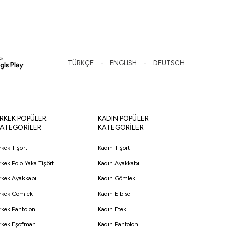
TÜRKÇE
ENGLISH
DEUTSCH
RKEK POPÜLER
KADIN POPÜLER
ATEGORİLER
KATEGORİLER
rkek Tişört
Kadın Tişört
rkek Polo Yaka Tişört
Kadın Ayakkabı
rkek Ayakkabı
Kadın Gömlek
rkek Gömlek
Kadın Elbise
rkek Pantolon
Kadın Etek
rkek Eşofman
Kadın Pantolon