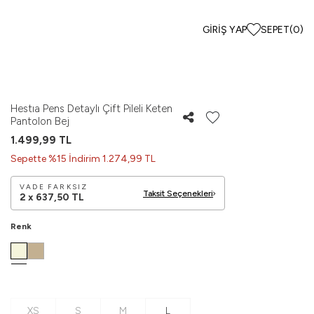
GIRIŞ YAP
SEPET
(
0
)
Hestıa Pens Detaylı Çift Pileli Keten
Pantolon Bej
1.499,99
TL
Sepette %15 İndirim 1.274,99 TL
VADE FARKSIZ
Taksit Seçenekleri
2 x
637,50
TL
Renk
XS
S
M
L