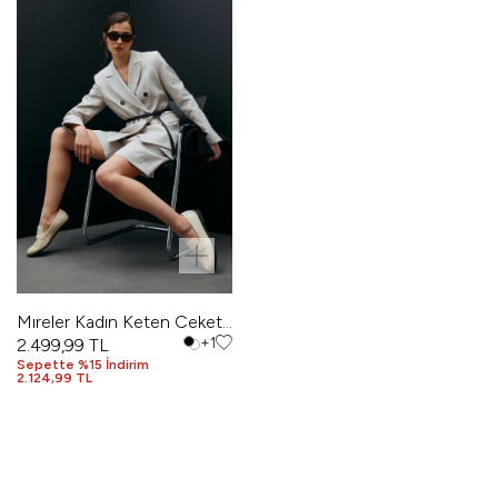
Mıreler Kadın Keten Ceket
Bej
2.499,99
TL
+1
Sepette %15 İndirim
2.124,99 TL