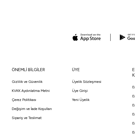
ÖNEMLİ BİLGİLER
ÜYE
E
K
Gizlilik ve Güvenlik
Üyelik Sözleşmesi
E
KVKK Aydınlatma Metni
Üye Girişi
E
Çerez Politikası
Yeni Üyelik
E
Değişim ve İade Koşulları
E
Sipariş ve Teslimat
E
E