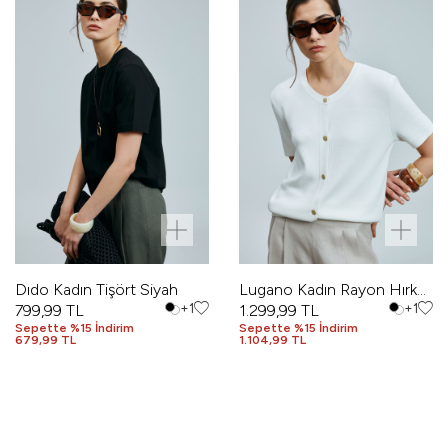
Dıdo Kadın Tişört Siyah
Lugano Kadın Rayon Hırka
799,99
TL
+1
Ekru
1.299,99
TL
+1
Sepette %15 İndirim
Sepette %15 İndirim
679,99 TL
1.104,99 TL