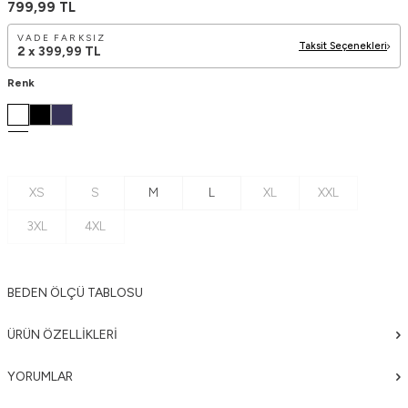
799,99
TL
VADE FARKSIZ
Taksit Seçenekleri
2 x
399,99
TL
Renk
XS
S
M
L
XL
XXL
3XL
4XL
BEDEN ÖLÇÜ TABLOSU
ÜRÜN ÖZELLIKLERI
YORUMLAR