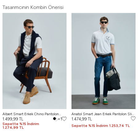
Tasarımcının Kombin Önerisi
Albert Smart Erkek Chino Pantolon
Anatol Smart Jean Erkek Pantolon Slim
Comfort Pileli Lacivert
1.499,99
TL
+1
Fit Mavi
1.474,99
TL
Sepette %15 İndirim
Sepette %15 İndirim 1.253,74 TL
1.274,99 TL