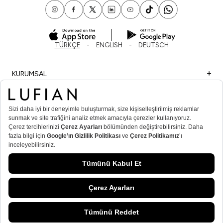
TÜRKÇE
ENGLISH
DEUTSCH
KURUMSAL
ALIŞVERİŞ
ÖNEMLİ BİLGİLER
ÜYE
ERKEK POPÜLER KATEGORİLER
KADIN POPÜLER KATEGORİLER
© Lufian.com 2026 Tüm Hakları Saklıdır
SEPETE EKLE
/
BEYAZ