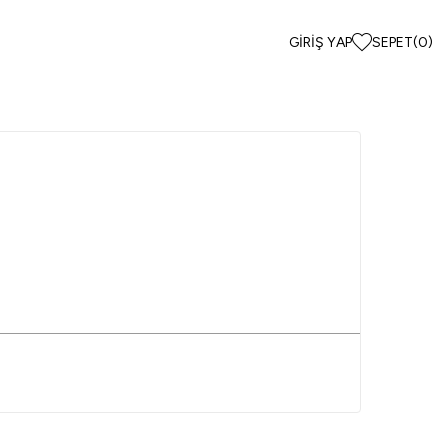
GIRIŞ YAP
SEPET
(
0
)