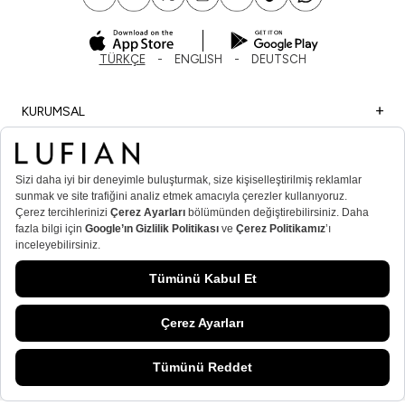
TÜRKÇE
ENGLISH
DEUTSCH
KURUMSAL
ALIŞVERİŞ
ÖNEMLİ BİLGİLER
ÜYE
ERKEK POPÜLER KATEGORİLER
KADIN POPÜLER KATEGORİLER
© Lufian.com 2026 Tüm Hakları Saklıdır
T
-Soft
E-Ticaret
Sistemleriyle Hazırlanmıştır.