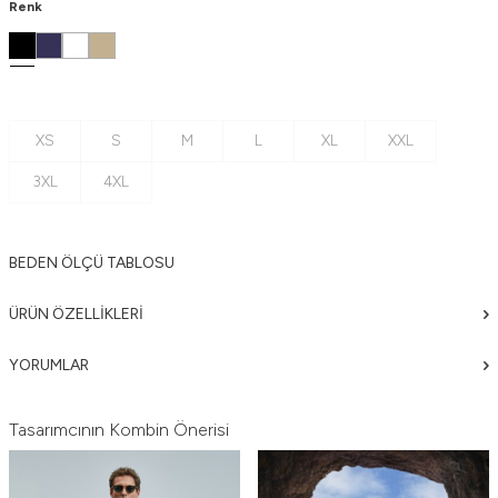
Renk
XS
S
M
L
XL
XXL
3XL
4XL
BEDEN ÖLÇÜ TABLOSU
ÜRÜN ÖZELLIKLERI
YORUMLAR
Tasarımcının Kombin Önerisi