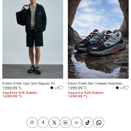
Erdem Erkek Spor Şort Regular Fit
Edwın Erkek Deri Sneaker Ayakkabı
Siyah
1.999,99
TL
+1
Siyah
1.999,99
TL
+1
Sepette %15 İndirim
Sepette %20 İndirim
1.699,99 TL
1.599,99 TL