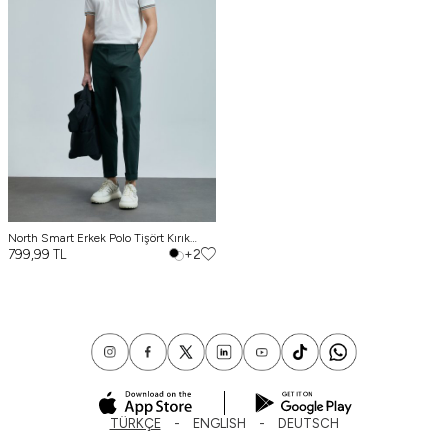
North Smart Erkek Polo Tişört Kırık
Beyaz
799,99
TL
+2
TÜRKÇE
ENGLISH
DEUTSCH