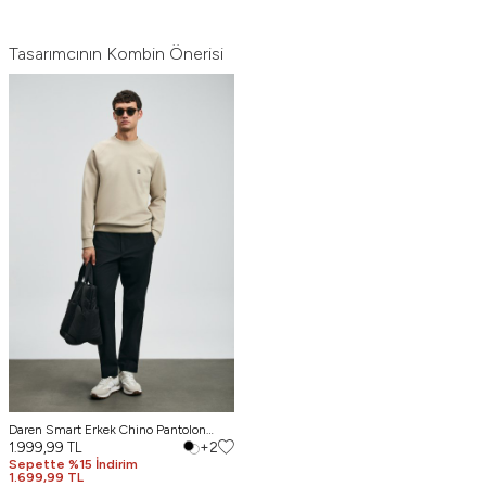
Tasarımcının Kombin Önerisi
Daren Smart Erkek Chino Pantolon
Slim Fit Siyah
1.999,99
TL
+2
Sepette %15 İndirim
1.699,99 TL