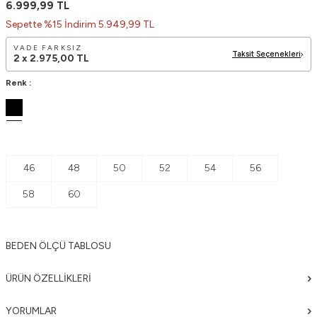
6.999,99
TL
Sepette %15 İndirim 5.949,99 TL
VADE FARKSIZ
Taksit Seçenekleri
2 x
2.975,00
TL
Renk :
46
48
50
52
54
56
58
60
BEDEN ÖLÇÜ TABLOSU
ÜRÜN ÖZELLIKLERI
YORUMLAR