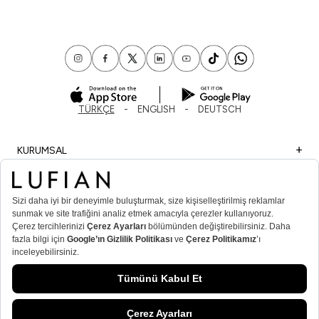
TÜRKÇE
ENGLISH
DEUTSCH
KURUMSAL
ALIŞVERİŞ
ÖNEMLİ BİLGİLER
ÜYE
ERKEK POPÜLER KATEGORİLER
KADIN POPÜLER KATEGORİLER
© Lufian.com 2026 Tüm Hakları Saklıdır