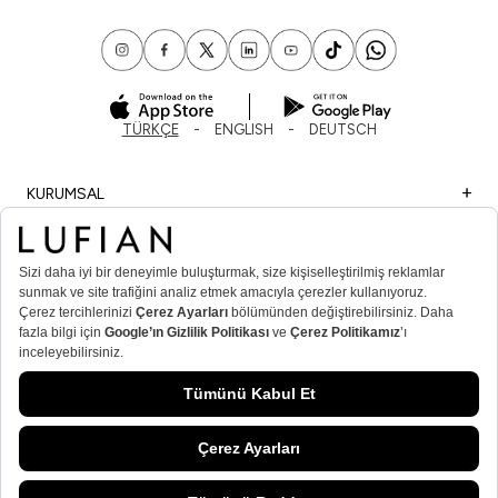
TÜRKÇE
ENGLISH
DEUTSCH
KURUMSAL
ALIŞVERİŞ
ÖNEMLİ BİLGİLER
ÜYE
ERKEK POPÜLER KATEGORİLER
KADIN POPÜLER KATEGORİLER
© Lufian.com 2026 Tüm Hakları Saklıdır