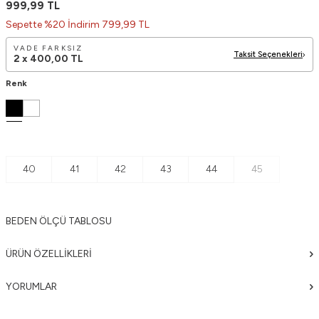
999,99
TL
Sepette %20 İndirim 799,99 TL
VADE FARKSIZ
Taksit Seçenekleri
2 x
400,00
TL
Renk
40
41
42
43
44
45
BEDEN ÖLÇÜ TABLOSU
ÜRÜN ÖZELLIKLERI
YORUMLAR