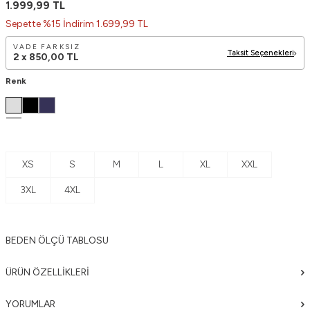
1.999,99
TL
Sepette %15 İndirim 1.699,99 TL
VADE FARKSIZ
Taksit Seçenekleri
2 x
850,00
TL
Renk
XS
S
M
L
XL
XXL
3XL
4XL
BEDEN ÖLÇÜ TABLOSU
ÜRÜN ÖZELLIKLERI
YORUMLAR