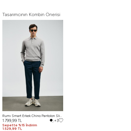
Tasarımcının Kombin Önerisi
Rumı Smart Erkek Chino Pantolon Slim
Fit Lacivert
1.799,99
TL
+3
Sepette %15 İndirim
1.529,99 TL