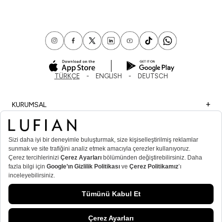
TÜRKÇE
ENGLISH
DEUTSCH
KURUMSAL
ALIŞVERİŞ
ÖNEMLİ BİLGİLER
ÜYE
ERKEK POPÜLER KATEGORİLER
KADIN POPÜLER KATEGORİLER
© Lufian.com 2026 Tüm Hakları Saklıdır