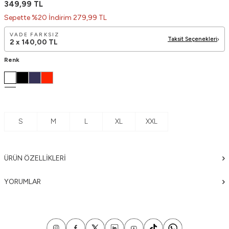
349,99
TL
Sepette %20 İndirim 279,99 TL
VADE FARKSIZ
Taksit Seçenekleri
2 x
140,00
TL
Renk
S
M
L
XL
XXL
ÜRÜN ÖZELLIKLERI
YORUMLAR