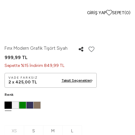
GIRIŞ YAP
SEPET
(
0
)
Fınx Modern Grafik Tişört Siyah
999,99
TL
Sepette %15 İndirim 849,99 TL
VADE FARKSIZ
Taksit Seçenekleri
2 x
425,00
TL
Renk
XS
S
M
L