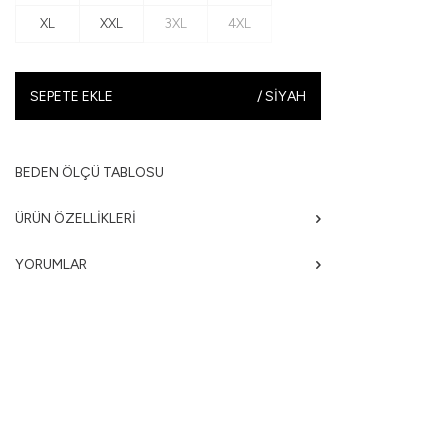
XL
XXL
3XL
4XL
SEPETE EKLE
/
SIYAH
BEDEN ÖLÇÜ TABLOSU
ÜRÜN ÖZELLIKLERI
YORUMLAR