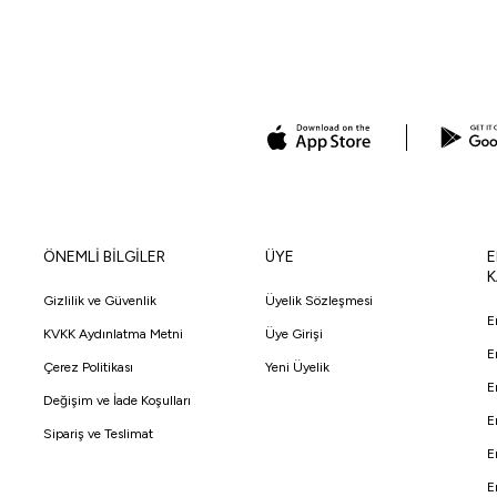
ÖNEMLİ BİLGİLER
ÜYE
E
K
Gizlilik ve Güvenlik
Üyelik Sözleşmesi
E
KVKK Aydınlatma Metni
Üye Girişi
E
Çerez Politikası
Yeni Üyelik
E
Değişim ve İade Koşulları
E
Sipariş ve Teslimat
E
E