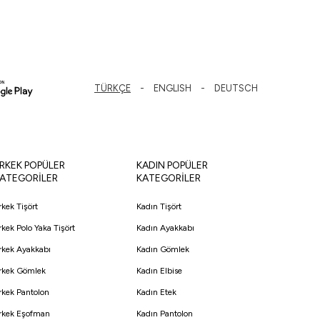
TÜRKÇE
ENGLISH
DEUTSCH
RKEK POPÜLER
KADIN POPÜLER
ATEGORİLER
KATEGORİLER
rkek Tişört
Kadın Tişört
rkek Polo Yaka Tişört
Kadın Ayakkabı
rkek Ayakkabı
Kadın Gömlek
rkek Gömlek
Kadın Elbise
rkek Pantolon
Kadın Etek
rkek Eşofman
Kadın Pantolon