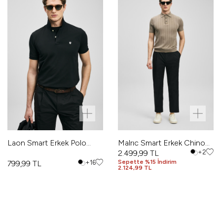
Laon Smart Erkek Polo
Malrıc Smart Erkek Chino
Tişört Siyah
Pantolon Slim Fit Siyah
2.499,99
TL
+2
Sepette %15 İndirim
799,99
TL
+16
2.124,99 TL