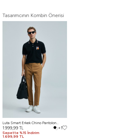
Tasarımcının Kombin Önerisi
Luta Smart Erkek Chino Pantolon
Comfort Fit Deve Tüyü
1.999,99
TL
+1
Sepette %15 İndirim
1.699,99 TL