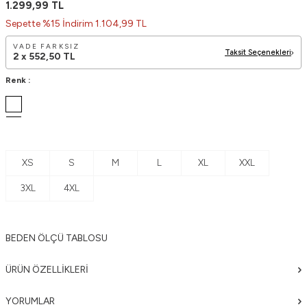
1.299,99
TL
Sepette %15 İndirim 1.104,99 TL
VADE FARKSIZ
Taksit Seçenekleri
2 x
552,50
TL
Renk :
XS
S
M
L
XL
XXL
3XL
4XL
BEDEN ÖLÇÜ TABLOSU
ÜRÜN ÖZELLIKLERI
YORUMLAR