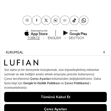
TÜRKÇE
ENGLISH
DEUTSCH
KURUMSAL
ALIŞVERİŞ
ÖNEMLİ BİLGİLER
ÜYE
ERKEK POPÜLER KATEGORİLER
KADIN POPÜLER KATEGORİLER
© Lufian.com 2026 Tüm Hakları Saklıdır