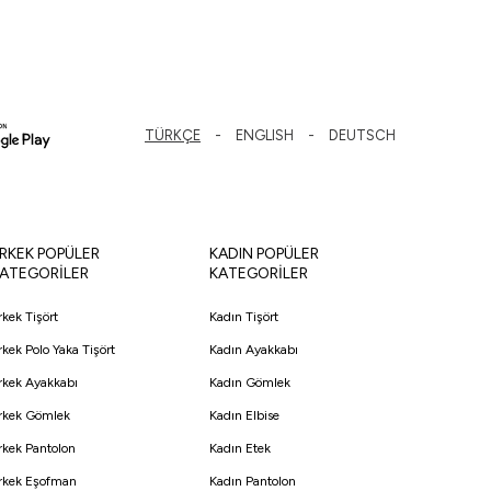
TÜRKÇE
ENGLISH
DEUTSCH
RKEK POPÜLER
KADIN POPÜLER
ATEGORİLER
KATEGORİLER
rkek Tişört
Kadın Tişört
rkek Polo Yaka Tişört
Kadın Ayakkabı
rkek Ayakkabı
Kadın Gömlek
rkek Gömlek
Kadın Elbise
rkek Pantolon
Kadın Etek
rkek Eşofman
Kadın Pantolon