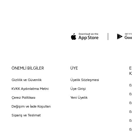
ÖNEMLİ BİLGİLER
ÜYE
E
K
Gizlilik ve Güvenlik
Üyelik Sözleşmesi
E
KVKK Aydınlatma Metni
Üye Girişi
E
Çerez Politikası
Yeni Üyelik
E
Değişim ve İade Koşulları
E
Sipariş ve Teslimat
E
E