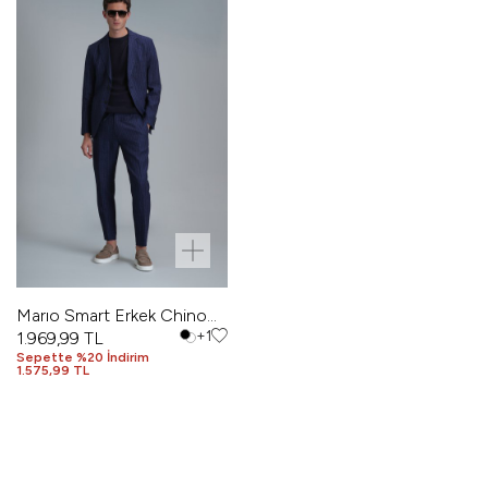
Marıo Smart Erkek Chino
Pantolon Tailored Fit
1.969,99
TL
+1
Sepette %20 İndirim
Lacivert
1.575,99 TL