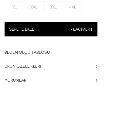
XL
XXL
3XL
4XL
SEPETE EKLE
/
LACIVERT
BEDEN ÖLÇÜ TABLOSU
ÜRÜN ÖZELLIKLERI
YORUMLAR