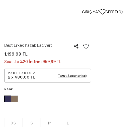
GIRIŞ YAP
SEPET
(
0
)
Best Erkek Kazak Lacivert
1.199,99
TL
Sepette %20 İndirim 959,99 TL
VADE FARKSIZ
Taksit Seçenekleri
2 x
480,00
TL
Renk
XS
S
M
L