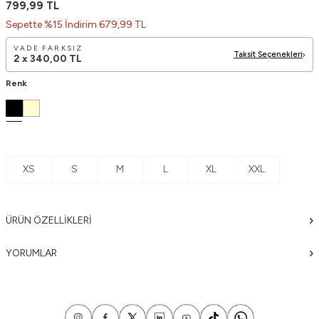
799,99
TL
Sepette %15 İndirim 679,99 TL
VADE FARKSIZ
Taksit Seçenekleri
2 x
340,00
TL
Renk
XS
S
M
L
XL
XXL
ÜRÜN ÖZELLIKLERI
YORUMLAR